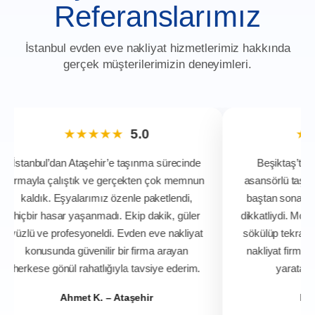
Referanslarımız
İstanbul evden eve nakliyat hizmetlerimiz hakkında
gerçek müşterilerimizin deneyimleri.
★★★★★
5.0
★
İstanbul’dan Ataşehir’e taşınma sürecinde
Beşiktaş’tan
firmayla çalıştık ve gerçekten çok memnun
asansörlü taşıma
kaldık. Eşyalarımız özenle paketlendi,
baştan sona pla
hiçbir hasar yaşanmadı. Ekip dakik, güler
dikkatliydi. Mobi
yüzlü ve profesyoneldi. Evden eve nakliyat
sökülüp tekrar k
konusunda güvenilir bir firma arayan
nakliyat firmala
herkese gönül rahatlığıyla tavsiye ederim.
yaratan b
Ahmet K. – Ataşehir
Elif