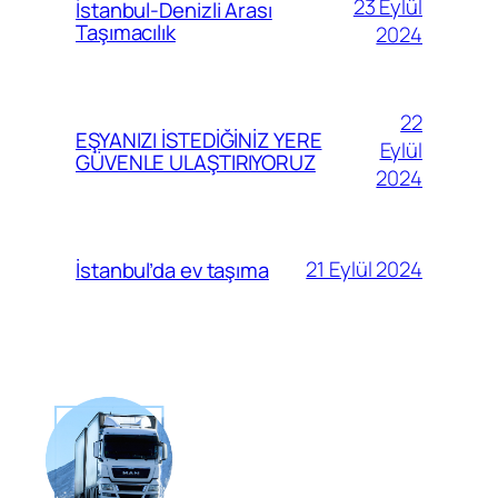
23 Eylül
İstanbul-Denizli Arası
Taşımacılık
2024
22
EŞYANIZI İSTEDİĞİNİZ YERE
Eylül
GÜVENLE ULAŞTIRIYORUZ
2024
21 Eylül 2024
İstanbul’da ev taşıma