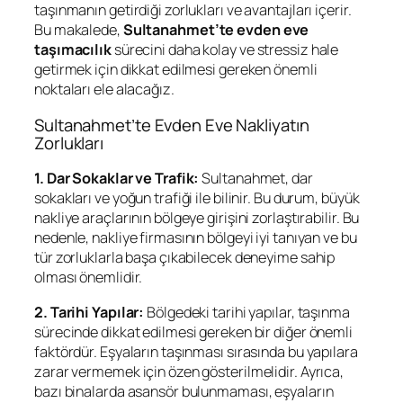
taşınmanın getirdiği zorlukları ve avantajları içerir.
Bu makalede,
Sultanahmet’te evden eve
taşımacılık
sürecini daha kolay ve stressiz hale
getirmek için dikkat edilmesi gereken önemli
noktaları ele alacağız.
Sultanahmet’te Evden Eve Nakliyatın
Zorlukları
1. Dar Sokaklar ve Trafik:
Sultanahmet, dar
sokakları ve yoğun trafiği ile bilinir. Bu durum, büyük
nakliye araçlarının bölgeye girişini zorlaştırabilir. Bu
nedenle, nakliye firmasının bölgeyi iyi tanıyan ve bu
tür zorluklarla başa çıkabilecek deneyime sahip
olması önemlidir.
2. Tarihi Yapılar:
Bölgedeki tarihi yapılar, taşınma
sürecinde dikkat edilmesi gereken bir diğer önemli
faktördür. Eşyaların taşınması sırasında bu yapılara
zarar vermemek için özen gösterilmelidir. Ayrıca,
bazı binalarda asansör bulunmaması, eşyaların