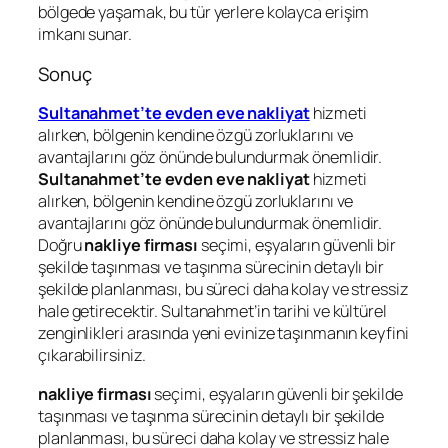
bölgede yaşamak, bu tür yerlere kolayca erişim
imkanı sunar.
Sonuç
Sultanahmet’te evden eve nakliyat
hizmeti
alırken, bölgenin kendine özgü zorluklarını ve
avantajlarını göz önünde bulundurmak önemlidir.
Sultanahmet’te evden eve nakliyat
hizmeti
alırken, bölgenin kendine özgü zorluklarını ve
avantajlarını göz önünde bulundurmak önemlidir.
Doğru
nakliye firması
seçimi, eşyaların güvenli bir
şekilde taşınması ve taşınma sürecinin detaylı bir
şekilde planlanması, bu süreci daha kolay ve stressiz
hale getirecektir. Sultanahmet’in tarihi ve kültürel
zenginlikleri arasında yeni evinize taşınmanın keyfini
çıkarabilirsiniz.
nakliye firması
seçimi, eşyaların güvenli bir şekilde
taşınması ve taşınma sürecinin detaylı bir şekilde
planlanması, bu süreci daha kolay ve stressiz hale