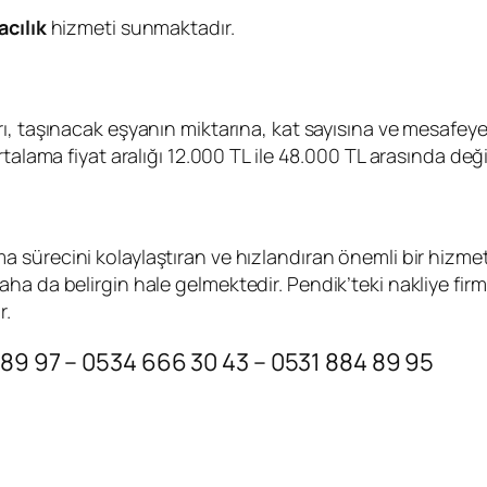
cılık
hizmeti sunmaktadır.
arı, taşınacak eşyanın miktarına, kat sayısına ve mesafey
rtalama fiyat aralığı 12.000 TL ile 48.000 TL arasında değ
a sürecini kolaylaştıran ve hızlandıran önemli bir hizmett
ha da belirgin hale gelmektedir. Pendik’teki nakliye fir
r.
 89 97 – 0534 666 30 43 – 0531 884 89 95