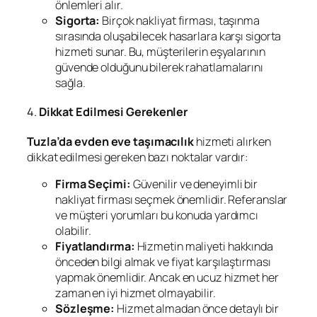
önlemleri alır.
Sigorta:
Birçok nakliyat firması, taşınma
sırasında oluşabilecek hasarlara karşı sigorta
hizmeti sunar. Bu, müşterilerin eşyalarının
güvende olduğunu bilerek rahatlamalarını
sağla.
4.
Dikkat Edilmesi Gerekenler
Tuzla’da evden eve taşımacılık
hizmeti alırken
dikkat edilmesi gereken bazı noktalar vardır:
Firma Seçimi:
Güvenilir ve deneyimli bir
nakliyat firması seçmek önemlidir. Referanslar
ve müşteri yorumları bu konuda yardımcı
olabilir.
Fiyatlandırma:
Hizmetin maliyeti hakkında
önceden bilgi almak ve fiyat karşılaştırması
yapmak önemlidir. Ancak en ucuz hizmet her
zaman en iyi hizmet olmayabilir.
Sözleşme:
Hizmet almadan önce detaylı bir