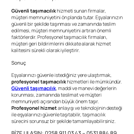
Güvenli taşımacılık
hizmeti sunan firmalar,
müşteri memnuniyetini ön planda tutar. Eşyalarınızın
güvenli bir şekilde taşınması ve zamanında teslim
edilmesi, müşteri memnuniyetini artıran önemli
faktörlerdir. Profesyonel taşımacılık firmaları,
müşteri geri bildirimlerini dikkate alarak hizmet
kalitesini sürekli olarak iyileştirir.
Sonuç
Eşyalarınızı güvenle istediğiniz yere ulaştırmak,
profesyonel taşımacılık
hizmetleri ile mümkündür.
Güvenli taşımacılık
, maddi ve manevi değerlerin
korunması, zamanında teslimat ve müşteri
memnuniyeti açısından büyük önem taşır.
Profesyonel hizmet
anlayışı ve teknolojinin desteği
ile eşyalarınızı güvenle taşıtabilir, taşımacılık
sürecini sorunsuz bir şekilde tamamlayabilirsiniz.
BİZE ULAŞIN: 0258 911 03 43 – 0531 884 89