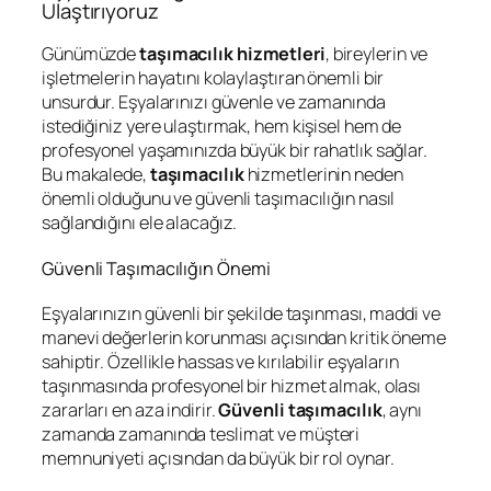
Ulaştırıyoruz
Günümüzde
taşımacılık hizmetleri
, bireylerin ve
işletmelerin hayatını kolaylaştıran önemli bir
unsurdur. Eşyalarınızı güvenle ve zamanında
istediğiniz yere ulaştırmak, hem kişisel hem de
profesyonel yaşamınızda büyük bir rahatlık sağlar.
Bu makalede,
taşımacılık
hizmetlerinin neden
önemli olduğunu ve güvenli taşımacılığın nasıl
sağlandığını ele alacağız.
Güvenli Taşımacılığın Önemi
Eşyalarınızın güvenli bir şekilde taşınması, maddi ve
manevi değerlerin korunması açısından kritik öneme
sahiptir. Özellikle hassas ve kırılabilir eşyaların
taşınmasında profesyonel bir hizmet almak, olası
zararları en aza indirir.
Güvenli taşımacılık
, aynı
zamanda zamanında teslimat ve müşteri
memnuniyeti açısından da büyük bir rol oynar.