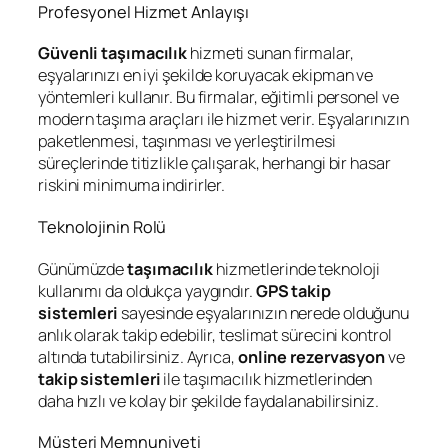
Profesyonel Hizmet Anlayışı
Güvenli taşımacılık
hizmeti sunan firmalar,
eşyalarınızı en iyi şekilde koruyacak ekipman ve
yöntemleri kullanır. Bu firmalar, eğitimli personel ve
modern taşıma araçları ile hizmet verir. Eşyalarınızın
paketlenmesi, taşınması ve yerleştirilmesi
süreçlerinde titizlikle çalışarak, herhangi bir hasar
riskini minimuma indirirler.
Teknolojinin Rolü
Günümüzde
taşımacılık
hizmetlerinde teknoloji
kullanımı da oldukça yaygındır.
GPS takip
sistemleri
sayesinde eşyalarınızın nerede olduğunu
anlık olarak takip edebilir, teslimat sürecini kontrol
altında tutabilirsiniz. Ayrıca,
online rezervasyon
ve
takip sistemleri
ile taşımacılık hizmetlerinden
daha hızlı ve kolay bir şekilde faydalanabilirsiniz.
Müşteri Memnuniyeti