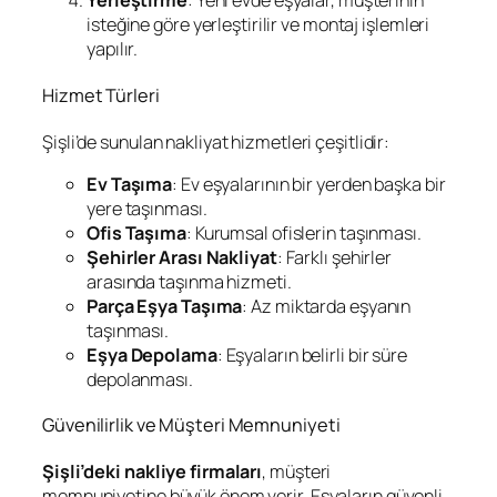
Yerleştirme
: Yeni evde eşyalar, müşterinin
isteğine göre yerleştirilir ve montaj işlemleri
yapılır.
Hizmet Türleri
Şişli’de sunulan nakliyat hizmetleri çeşitlidir:
Ev Taşıma
: Ev eşyalarının bir yerden başka bir
yere taşınması.
Ofis Taşıma
: Kurumsal ofislerin taşınması.
Şehirler Arası Nakliyat
: Farklı şehirler
arasında taşınma hizmeti.
Parça Eşya Taşıma
: Az miktarda eşyanın
taşınması.
Eşya Depolama
: Eşyaların belirli bir süre
depolanması.
Güvenilirlik ve Müşteri Memnuniyeti
Şişli’deki nakliye firmaları
, müşteri
memnuniyetine büyük önem verir. Eşyaların güvenli