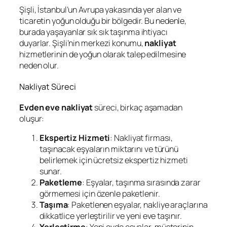
Şişli, İstanbul’un Avrupa yakasında yer alan ve
ticaretin yoğun olduğu bir bölgedir. Bu nedenle,
burada yaşayanlar sık sık taşınma ihtiyacı
duyarlar. Şişli’nin merkezi konumu,
nakliyat
hizmetlerinin de yoğun olarak talep edilmesine
neden olur.
Nakliyat Süreci
Evden eve nakliyat
süreci, birkaç aşamadan
oluşur:
Ekspertiz Hizmeti
: Nakliyat firması,
taşınacak eşyaların miktarını ve türünü
belirlemek için ücretsiz ekspertiz hizmeti
sunar.
Paketleme
: Eşyalar, taşınma sırasında zarar
görmemesi için özenle paketlenir.
Taşıma
: Paketlenen eşyalar, nakliye araçlarına
dikkatlice yerleştirilir ve yeni eve taşınır.