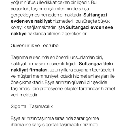
yoğun nüfusu ile dikkat çeken bir ilçedir. Bu
yoğunluk, taşınma işlemlerinin de sıkça
gerçekleşmesine neden olmaktadır.
Sultangazi
evden eve nakliyat
hizmetleri, bu süreçte büyük
kolaylık sağlamaktadır. İşte
Sultangazi evden eve
nakliye
hakkında bilmeniz gerekenler:
Güvenilirlik ve Tecrübe
Taşınma sürecinde en önemli unsurlardan biri,
nakliyat firmasının güvenilirliğidir.
Sultangazi’deki
nakliyat firmaları
, uzun yıllara dayanan tecrübeleri
ve müşteri memnuniyeti odaklı hizmet anlayışları ile
öne çıkmaktadır. Eşyalarınızın güvenli bir şekilde
taşınması için profesyonel ekipler tarafından hizmet
verilmektedir.
Sigortalı Taşımacılık
Eşyalarınızın taşınma sırasında zarar görme
ihtimaline karşı sigortalı taşımacılık hizmeti