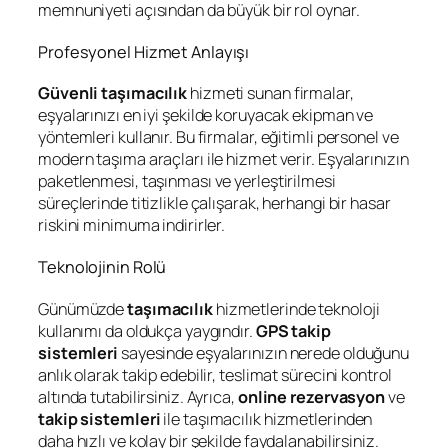
memnuniyeti açısından da büyük bir rol oynar.
Profesyonel Hizmet Anlayışı
Güvenli taşımacılık
hizmeti sunan firmalar,
eşyalarınızı en iyi şekilde koruyacak ekipman ve
yöntemleri kullanır. Bu firmalar, eğitimli personel ve
modern taşıma araçları ile hizmet verir. Eşyalarınızın
paketlenmesi, taşınması ve yerleştirilmesi
süreçlerinde titizlikle çalışarak, herhangi bir hasar
riskini minimuma indirirler.
Teknolojinin Rolü
Günümüzde
taşımacılık
hizmetlerinde teknoloji
kullanımı da oldukça yaygındır.
GPS takip
sistemleri
sayesinde eşyalarınızın nerede olduğunu
anlık olarak takip edebilir, teslimat sürecini kontrol
altında tutabilirsiniz. Ayrıca,
online rezervasyon
ve
takip sistemleri
ile taşımacılık hizmetlerinden
daha hızlı ve kolay bir şekilde faydalanabilirsiniz.