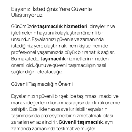
Eşyanızı İstediğiniz Yere Güvenle
Ulaştırıyoruz
Günümüzde
taşımacılık hizmetleri
, bireylerin ve
işletmelerin hayatını kolaylaştıran önemli bir
unsurdur. Eşyalarınızı güvenle ve zamanında
istediğiniz yere ulaştırmak, hem kişisel hem de
profesyonel yaşamınızda büyük bir rahatlık sağlar.
Bu makalede,
taşımacılık
hizmetlerinin neden
önemli olduğunu ve güvenli taşımacılığın nasıl
sağlandığını ele alacağız.
Güvenli Taşımacılığın Önemi
Eşyalarınızın güvenli bir şekilde taşınması, maddi ve
manevi değerlerin korunması açısından kritik öneme
sahiptir. Özellikle hassas ve kırılabilir eşyaların
taşınmasında profesyonel bir hizmet almak, olası
zararları en aza indirir.
Güvenli taşımacılık
, aynı
zamanda zamanında teslimat ve müşteri