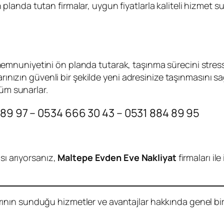
anda tutan firmalar, uygun fiyatlarla kaliteli hizmet sunm
memnuniyetini ön planda tutarak, taşınma sürecini stress
arınızın güvenli bir şekilde yeni adresinize taşınmasını s
züm sunarlar.
 89 97 – 0534 666 30 43 – 0531 884 89 95
sı arıyorsanız
,
Maltepe Evden Eve Nakliyat
firmaları il
rının sunduğu hizmetler ve avantajlar hakkında genel bir bi