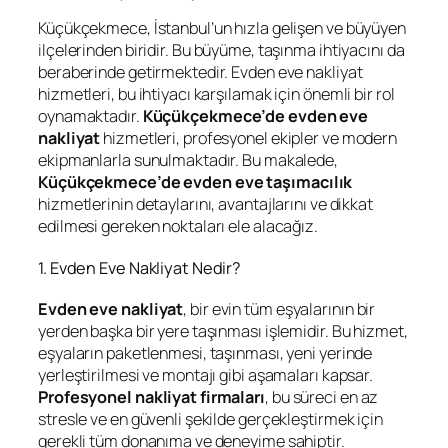
Küçükçekmece, İstanbul’un hızla gelişen ve büyüyen
ilçelerinden biridir. Bu büyüme, taşınma ihtiyacını da
beraberinde getirmektedir. Evden eve nakliyat
hizmetleri, bu ihtiyacı karşılamak için önemli bir rol
oynamaktadır.
Küçükçekmece’de evden eve
nakliyat
hizmetleri, profesyonel ekipler ve modern
ekipmanlarla sunulmaktadır. Bu makalede,
Küçükçekmece’de evden eve
taşımacılık
hizmetlerinin detaylarını, avantajlarını ve dikkat
edilmesi gereken noktaları ele alacağız.
1. Evden Eve Nakliyat Nedir?
Evden eve nakliyat
, bir evin tüm eşyalarının bir
yerden başka bir yere taşınması işlemidir. Bu hizmet,
eşyaların paketlenmesi, taşınması, yeni yerinde
yerleştirilmesi ve montajı gibi aşamaları kapsar.
Profesyonel nakliyat firmaları
, bu süreci en az
stresle ve en güvenli şekilde gerçekleştirmek için
gerekli tüm donanıma ve deneyime sahiptir.