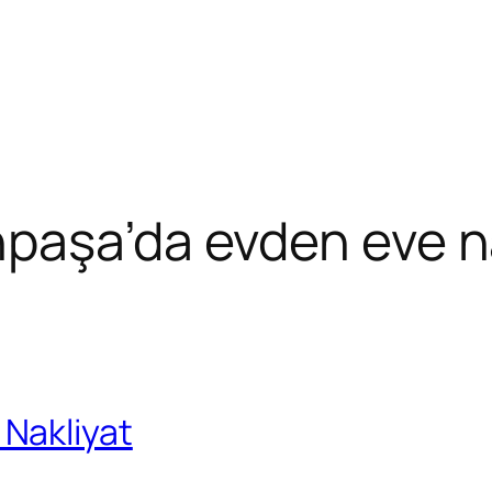
aşa’da evden eve nak
Nakliyat