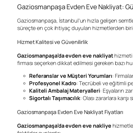
Gaziosmanpaşa Evden Eve Nakliyat: Güv
Gaziosmanpaşa, İstanbul’un hızla gelişen semtler
süreçte en çok ihtiyaç duyulan hizmetlerden birid
Hizmet Kalitesi ve Güvenilirlik
Gaziosmanpaşa’da evden eve nakliyat
hizmeti 
firması seçerken dikkat edilmesi gereken bazı hu
Referanslar ve Müşteri Yorumları
: Firmala
Profesyonel Kadro
: Tecrübeli ve eğitimli p
Kaliteli Ambalaj Materyalleri
: Eşyaların za
Sigortalı Taşımacılık
: Olası zararlara karşı
Gaziosmanpaşa Evden Eve Nakliyat Fiyatları
Gaziosmanpaşa’da evden eve nakliye
hizmetler