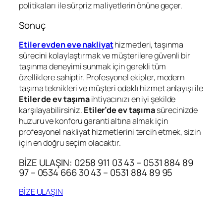
politikaları ile sürpriz maliyetlerin önüne geçer.
Sonuç
Etiler evden eve nakliyat
hizmetleri, taşınma
sürecini kolaylaştırmak ve müşterilere güvenli bir
taşınma deneyimi sunmak için gerekli tüm
özelliklere sahiptir. Profesyonel ekipler, modern
taşıma teknikleri ve müşteri odaklı hizmet anlayışı ile
Etiler de ev taşıma
ihtiyacınızı en iyi şekilde
karşılayabilirsiniz.
Etiler’de ev taşıma
sürecinizde
huzuru ve konforu garanti altına almak için
profesyonel nakliyat hizmetlerini tercih etmek, sizin
için en doğru seçim olacaktır.
BİZE ULAŞIN: 0258 911 03 43 – 0531 884 89
97 – 0534 666 30 43 – 0531 884 89 95
BİZE ULAŞIN