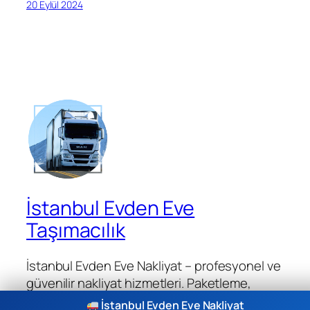
20 Eylül 2024
İstanbul Evden Eve
Taşımacılık
İstanbul Evden Eve Nakliyat – profesyonel ve
güvenilir nakliyat hizmetleri. Paketleme,
taşıma, montaj ve teslimat çözümleri.
İstanbul Evden Eve Nakliyat