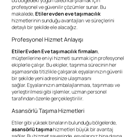
bu bölgedeki yoğun talebi karşılamak için
profesyonel ve güvenilir çözümler sunar. Bu
makalede,
Etiler evden eve taşımacılık
hizmetlerinin sunduğu avantajları ve süreçlerini
detaylı bir şekilde ele alacağız.
Profesyonel Hizmet Anlayışı
Etiler Evden Eve taşımacılık firmaları
,
müşterilerine en iyi hizmeti sunmak için profesyonel
ekiplerle çalışır. Bu ekipler, taşınma sürecinin her
aşamasında titizlikle çalışarak eşyalarınızın güvenli
bir şekilde yeni adresinize ulaşmasını
sağlar. Eşyalarınızın ambalajlanması, taşınması ve
yerleştirilmesi gibi işlemler, uzman personel
tarafından özenle gerçekleştirilir.
Asansörlü Taşıma Hizmetleri
Etiler gibi yüksek binaların bulunduğu bölgelerde,
asansörlü taşıma
hizmetleri büyük bir avantaj
sağlar. Bu hizmet sayesinde, eşyalarınız bina dışına