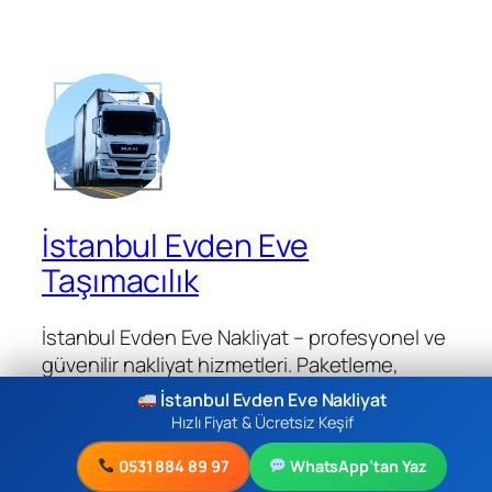
İstanbul Evden Eve
Taşımacılık
İstanbul Evden Eve Nakliyat – profesyonel ve
güvenilir nakliyat hizmetleri. Paketleme,
taşıma, montaj ve teslimat çözümleri.
İstanbul Evden Eve Nakliyat
Hızlı Fiyat & Ücretsiz Keşif
0531 884 89 97
WhatsApp’tan Yaz