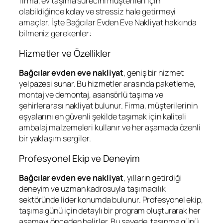
firma, ev taşıma sürecini müşterileri için
olabildiğince kolay ve stressiz hale getirmeyi
amaçlar. İşte Bağcılar Evden Eve Nakliyat hakkında
bilmeniz gerekenler:
Hizmetler ve Özellikler
Bağcılar evden eve nakliyat
, geniş bir hizmet
yelpazesi sunar. Bu hizmetler arasında paketleme,
montaj ve demontaj, asansörlü taşıma ve
şehirlerarası nakliyat bulunur. Firma, müşterilerinin
eşyalarını en güvenli şekilde taşımak için kaliteli
ambalaj malzemeleri kullanır ve her aşamada özenli
bir yaklaşım sergiler.
Profesyonel Ekip ve Deneyim
Bağcılar evden eve nakliyat
, yılların getirdiği
deneyim ve uzman kadrosuyla taşımacılık
sektöründe lider konumda bulunur. Profesyonel ekip,
taşıma günü için detaylı bir program oluşturarak her
aşamayı önceden belirler. Bu sayede, taşınma günü