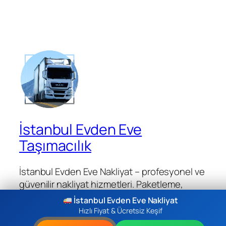
İstanbul Evden Eve
Taşımacılık
İstanbul Evden Eve Nakliyat – profesyonel ve
güvenilir nakliyat hizmetleri. Paketleme,
taşıma, montaj ve teslimat çözümleri.
İstanbul Evden Eve Nakliyat
Hızlı Fiyat & Ücretsiz Keşif