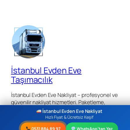
İstanbul Evden Eve
Taşımacılık
İstanbul Evden Eve Nakliyat – profesyonel ve
güvenilir nakliyat hizmetleri. Paketleme,
taşıma, montaj ve teslimat çözümleri.
İstanbul Evden Eve Nakliyat
Hızlı Fiyat & Ücretsiz Keşif
0531 884 89 97
WhatsApp’tan Yaz