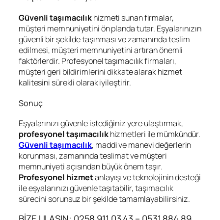
Güvenli taşımacılık
hizmeti sunan firmalar,
müşteri memnuniyetini ön planda tutar. Eşyalarınızın
güvenli bir şekilde taşınması ve zamanında teslim
edilmesi, müşteri memnuniyetini artıran önemli
faktörlerdir. Profesyonel taşımacılık firmaları,
müşteri geri bildirimlerini dikkate alarak hizmet
kalitesini sürekli olarak iyileştirir.
Sonuç
Eşyalarınızı güvenle istediğiniz yere ulaştırmak,
profesyonel taşımacılık
hizmetleri ile mümkündür.
Güvenli taşımacılık
, maddi ve manevi değerlerin
korunması, zamanında teslimat ve müşteri
memnuniyeti açısından büyük önem taşır.
Profesyonel hizmet
anlayışı ve teknolojinin desteği
ile eşyalarınızı güvenle taşıtabilir, taşımacılık
sürecini sorunsuz bir şekilde tamamlayabilirsiniz.
BİZE ULAŞIN: 0258 911 03 43 – 0531 884 89