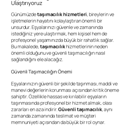
Ulaştırıyoruz
Günümüzde
taşımacılık hizmetleri
, bireylerin ve
işletmelerin hayatını kolaylaştıran önemli bir
unsurdur. Eşyalarınızı güvenle ve zamanında
istediğiniz yere ulaştırmak, hem kişisel hem de
profesyonel yaşamınızda büyük bir rahatlık sağlar.
Bu makalede,
taşımacılık
hizmetlerinin neden
önemli olduğunu ve güvenli taşımacılığın nasıl
sağlandığını ele alacağız.
Güvenli Taşımacılığın Önemi
Eşyalarınızın güvenli bir şekilde taşınması, maddi ve
manevi değerlerin korunması açısından kritik öneme
sahiptir. Özellikle hassas ve kırılabilir eşyaların
taşınmasında profesyonel bir hizmet almak, olası
zararları en aza indirir.
Güvenli taşımacılık
, aynı
zamanda zamanında teslimat ve müşteri
memnuniyeti açısından da büyük bir rol oynar.