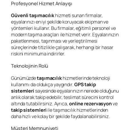
Profesyonel Hizmet Anlayışı
Güvenli taşımacılık
hizmeti sunan firmalar,
eşyalarınızı en iyi şekilde koruyacak ekipman ve
yöntemleri kullanır. Bu firmalar, eğitimli personel ve
modern taşıma araçları ile hizmet verir. Eşyalarınızın
paketlenmesi, taşınması ve yerleştirilmesi
süreçlerinde titizlikle çalışarak, herhangi bir hasar
riskini minimuma indirirler.
Teknolojinin Rolü
Günümüzde
taşımacılık
hizmetlerinde teknoloji
kullanımı da oldukça yaygındır.
GPS takip
sistemleri
sayesinde eşyalarınızın nerede olduğunu
anlık olarak takip edebilir, teslimat sürecini kontrol
altında tutabilirsiniz. Ayrıca,
online rezervasyon
ve
takip sistemleri
ile taşımacılık hizmetlerinden
daha hızlı ve kolay bir şekilde faydalanabilirsiniz.
Müşteri Memnuniyeti